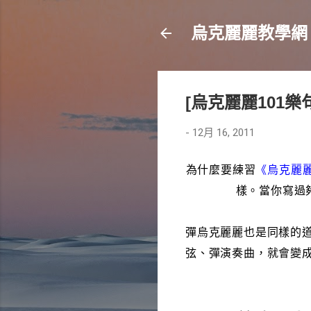
烏克麗麗教學網
[烏克麗麗101樂
-
12月 16, 2011
為什麼要練習
《烏克麗麗
樣。當你寫過
彈烏克麗麗也是同樣的
弦、彈演奏曲，就會變