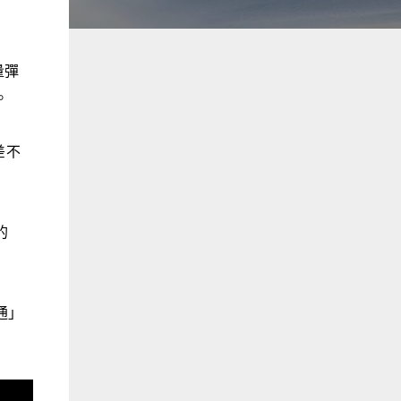
量彈
。
差不
的
通」