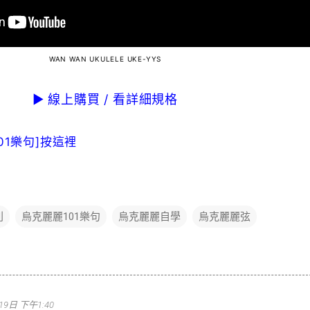
WAN WAN UKULELE UKE-YYS
▶ 線上購買 / 看詳細規格
01樂句]按這裡
列
烏克麗麗101樂句
烏克麗麗自學
烏克麗麗弦
19日 下午1:40