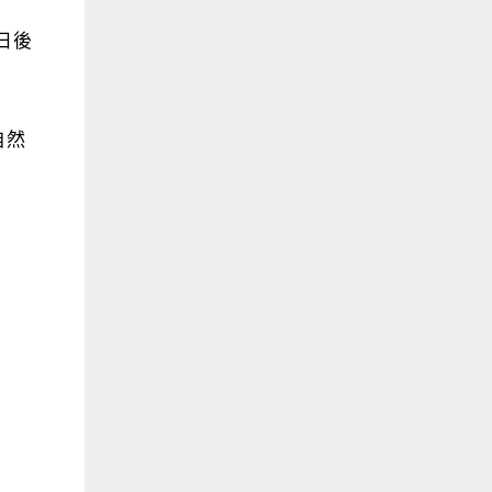
日後
自然