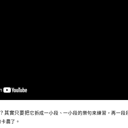
？其實只要把
它拆成一小段、一小段的樂句來練習，再一段
的卡農了。