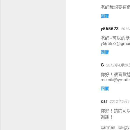
老師我想要這個單音
回覆
y565673
201
老師~可以的話也
y565673@gmai
回覆
G
2012年4月20
你好！很喜歡
mizciki@ymail
回覆
car
2012年5月9
你好！請問可以
謝謝！
carman_lok@y