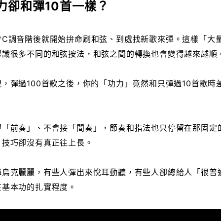
力卻和彈10首一樣？
會C調音階後就開始拚命刷和弦、到處找新歌來彈。這樣「大
認識很多不同的和弦按法，和弦之間的轉換也會變得越來越順
，彈過100首歌之後，你的「功力」竟然和只彈過10首歌時
彈「前奏」、不會接「間奏」，節奏和指法也只停留在那固定
，技巧卻沒有真正往上長。
彈烏克麗麗，有些人彈出來悅耳動聽，有些人卻總給人「很普
在基本功的扎實程度。