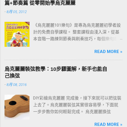
篇+節奏篇 從零開始學烏克麗麗
-
8月 05, 2012
《烏克麗麗101樂句》是專為烏克麗麗初學者設
計的免費自學課程。 整套課程由淺入深，從基
本音階一路練到節奏與刷奏技巧，每個樂句都
附有譜例與影片示範。練習過程中如有任何疑
READ MORE »
問，歡迎在文章下方留言討論。 建議從第一課
「001 C調基本音階」開始，依序往下練；若你
還不清楚為什麼要練樂句，請先看 〈為什麼要
烏克麗麗裝弦教學：10步驟圖解，新手也能自
練習烏克麗麗101樂句？〉 這篇。
己換弦
-
8月 08, 2016
DIY彩繪烏克麗麗 完成後，接下來就可以把弦裝
上去了。烏克麗麗裝弦其實很容易學，下面就
一步步教你如何輕鬆完成。 烏克麗麗換弦
READ MORE »