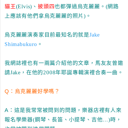
貓王
(Elvis)、
披頭四
也都彈過烏克麗麗。(網路
上應該有他們拿烏克麗麗的照片)。
烏克麗麗演奏家目前最知名的就是
Jake
Shimabukuro
。
我網誌裡也有一兩篇介紹他的文章，馬友友曾邀
請Jake，在他的2008年耶誕專輯演裡合奏一曲。
Q：
烏克麗麗好學嗎？
A：
這是我常常被問到的問題，樂器店裡有人來
報名學樂器(鋼琴、長笛、小提琴、吉他…)時，