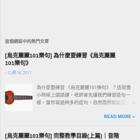
這個網誌中的熱門文章
[烏克麗麗101樂句] 為什麼要練習《烏克麗麗
101樂句》
-
12月 16, 2011
為什麼要練習 《烏克麗麗101樂句》 ？這就像
小時候上國語課，老師會先讓我們練習造句一
樣。當你寫過夠多的造句，自然而然就能寫出
一篇通順又完整的作文。 彈烏克麗麗也是同樣
READ MORE »
的道理。先把一個個小樂句彈熟，技巧和速度
都到位之後，再去按和弦、彈演奏曲，就會變
成一件輕鬆自然的事。基本功打穩，後面的路
[烏克麗麗101樂句] 完整教學目錄(上篇)｜音階
才走得快。