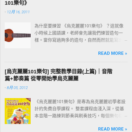
101樂句》
-
12月 16, 2011
為什麼要練習 《烏克麗麗101樂句》 ？這就像
小時候上國語課，老師會先讓我們練習造句一
樣。當你寫過夠多的造句，自然而然就能寫出
一篇通順又完整的作文。 彈烏克麗麗也是同樣
READ MORE »
的道理。先把一個個小樂句彈熟，技巧和速度
都到位之後，再去按和弦、彈演奏曲，就會變
成一件輕鬆自然的事。基本功打穩，後面的路
[烏克麗麗101樂句] 完整教學目錄(上篇)｜音階
才走得快。
篇+節奏篇 從零開始學烏克麗麗
-
8月 05, 2012
《烏克麗麗101樂句》是專為烏克麗麗初學者設
計的免費自學課程。 整套課程由淺入深，從基
本音階一路練到節奏與刷奏技巧，每個樂句都
附有譜例與影片示範。練習過程中如有任何疑
READ MORE »
問，歡迎在文章下方留言討論。 建議從第一課