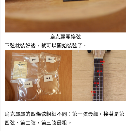
烏克麗麗換弦
下弦枕裝好後，就可以開始裝弦了。
烏克麗麗的四條弦粗細不同：第一弦最細，接著是第
四弦、第二弦，第三弦最粗。