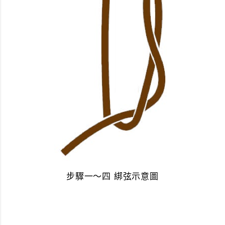
步驟一～四 綁弦示意圖