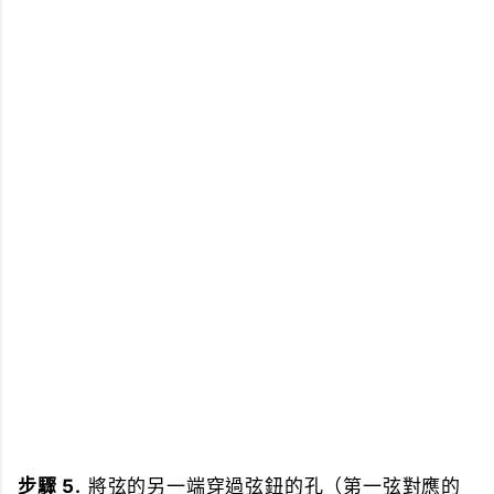
步驟 5.
將弦的另一端穿過弦鈕的孔（第一弦對應的