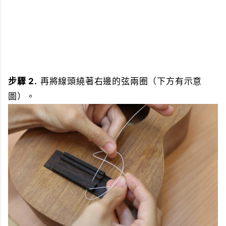
步驟 2.
再將線頭繞著右邊的弦兩圈（下方有示意
圖）。