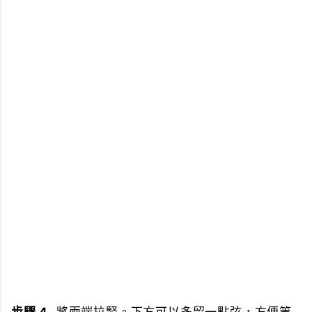
步驟 4.
將兩端拉緊。下方可以多留一點弦，方便等