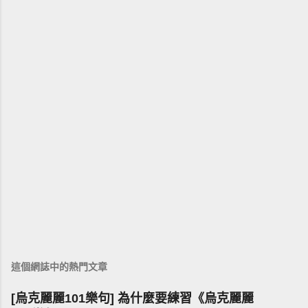
這個網誌中的熱門文章
[烏克麗麗101樂句] 為什麼要練習《烏克麗麗