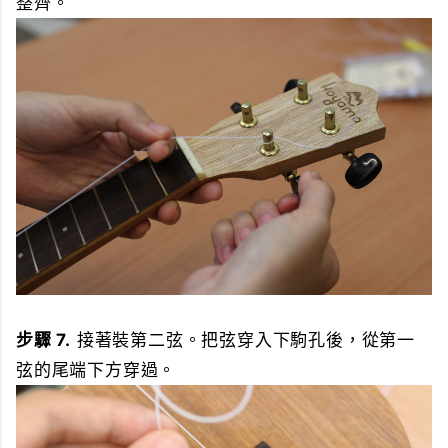
整齊。
步驟 7.
接著裝第二弦。把弦穿入下駒孔後，從第一
弦的尾端下方穿過。