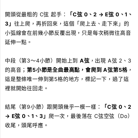
開頭從最粗的 C弦 起手：
「C弦 0、2 → E弦 0、1、
3」
往上爬，再折回來，這個「爬上去、走下來」的
小弧線會在前幾小節反覆出現，只是每次稍微往高音
延伸一點。
中段（第3～4小節）開始上到
A弦
，出現 A弦 2、3
的高音；
第5小節是全曲最高點，會爬到 A弦第5格
，
這是整條唯一伸到第5格的地方，標記一下，過了這
裡就開始往回走。
結尾（第9小節）跟開頭幾乎一模一樣：
「C弦 0、2
→ E弦 0、1、3」
爬一次，最後落在 C弦空弦（Do）
收尾，頭尾呼應。