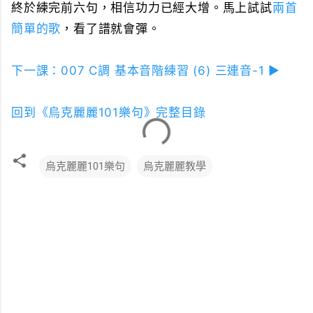
終於練完前六句，相信功力已經大增。馬上試試
兩首
簡單的歌
，看了譜就會彈。
下一課：007 C調 基本音階練習 (6) 三連音-1 ▶
回到《烏克麗麗101樂句》完整目錄
烏克麗麗101樂句
烏克麗麗教學
留
言