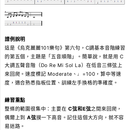
譜例說明
這是《烏克麗麗101樂句》第六句，C調基本音階練習
的第五個，主題是「五音順階」。簡單說，就是用 C
大調五聲音階（Do Re Mi Sol La）在低音三條弦上
來回爬。速度標記 Moderate、♩=100，算中等速
度，適合熟悉指板位置、訓練左手換格的準確度。
練習重點
整條的範圍很集中：主要在
C弦和E弦
之間來回爬，
偶爾上到
A弦
摸一下高音。記住這個大方向，就不容
易迷路。