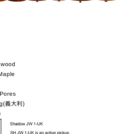
ewood
Maple
 Pores
ing(義大利)
)