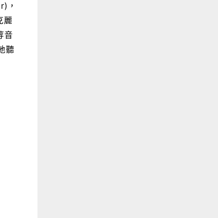
r)，
克麗
等音
地聽