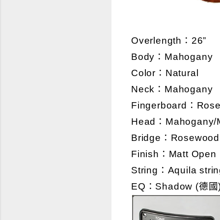
Overlength：26”
Body：Mahogany
Color：Natural
Neck：Mahogany
Fingerboard：Ros
Head：Mahogany/
Bridge：Rosewood
Finish：Matt Open
String：Aquila str
EQ：Shadow (德國