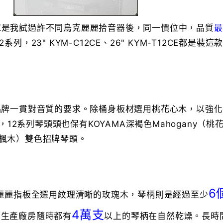
 1-UK是我試過許不同烏克麗麗拾音器後，同一價位中，品質
最
2系列，23" KYM-C12CE、26" KYM-T12CE都是裝這
承襲品牌一貫對音質的要求。除桶身板材選用桃花心木，以強
12系列琴頭頭也保有KOYAMA深褐色Mahogany（桃
（楓木）雙色招牌琴頭。
6
烏克麗麗指板全選用紋理清晰的玫瑰木，琴柄則是經過至少
4萬支
的生產廠房隨時都有
以上的琴柄在自然乾燥。長時