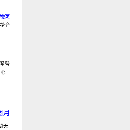
穩定
款拾音
化琴聲
花心
個月
間天