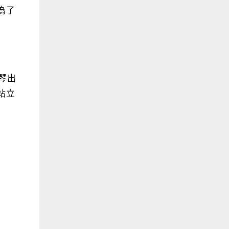
為了
琴出
站立