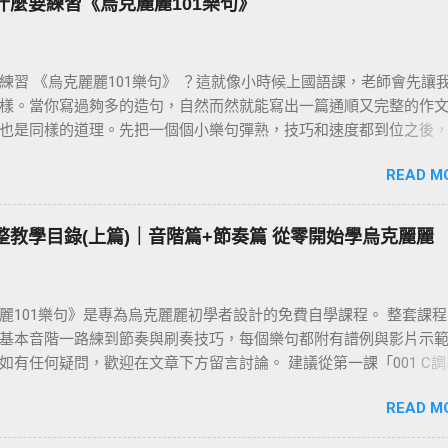
為什麼要練習《烏克麗麗101樂句》
練習 《烏克麗麗101樂句》 ？這就像小時候上國語課，老師會先讓
樣。當你寫過夠多的造句，自然而然就能寫出一篇通順又完整的作文
也是同樣的道理。先把一個個小樂句彈熟，技巧和速度都到位之後
彈演奏曲，就會變成一件輕鬆自然的事。基本功打穩，後面的路才
READ M
 完整教學目錄(上篇)｜音階篇+節奏篇 從零開始學烏克麗麗
麗101樂句》是專為烏克麗麗初學者設計的免費自學課程。 整套課
基本音階一路練到節奏與刷奏技巧，每個樂句都附有譜例與影片示
如有任何疑問，歡迎在文章下方留言討論。 建議從第一課「001 C
始，依序往下練；若你還不清楚為什麼要練樂句，請先看 〈為什麼
READ M
101樂句？〉 這篇。