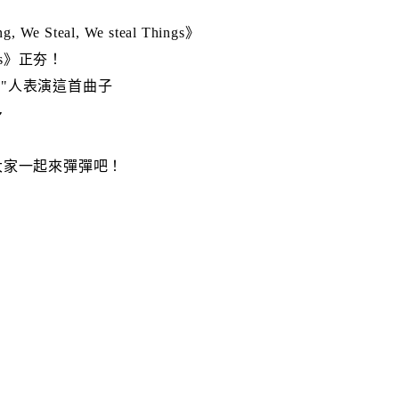
 Steal, We steal Things》
rs》正夯！
"打"人表演這首曲子
多
大家一起來彈彈吧！