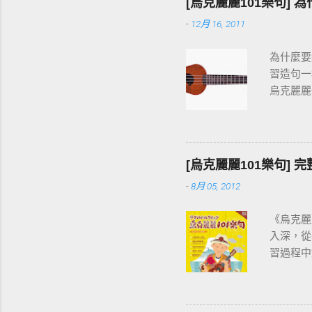
[烏克麗麗101樂句] 
-
12月 16, 2011
為什麼要
習造句一
烏克麗麗
按和弦、
快。
[烏克麗麗101樂句]
-
8月 05, 2012
《烏克麗
入深，從
習過程中
音階」開
烏克麗麗