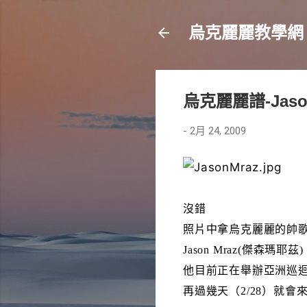
烏克麗麗教學網
烏克麗麗譜-Jason
-
2月 24, 2009
沒錯
照片中拿烏克麗麗的帥
Jason Mraz(傑森瑪耶茲)
他目前正在舉辦亞洲巡
再過幾天（2/28）就會