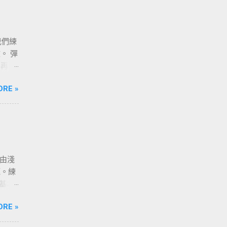
我們練
。 彈
，再去
走得
ORE »
程由淺
範。練
調基本
要練習
ORE »