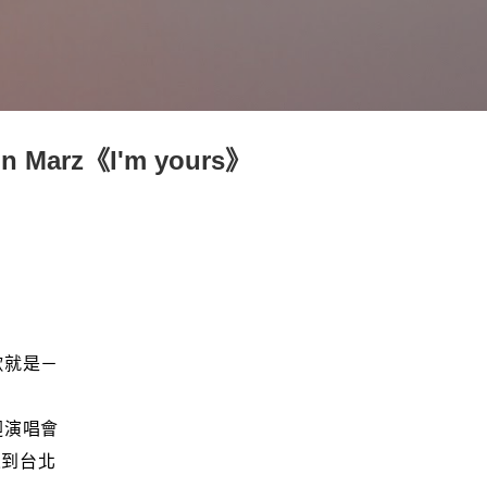
跳到主要內容
 Marz《I'm yours》
歌就是－
迴演唱會
來到台北