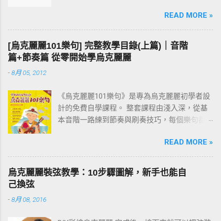
一篇通順又完整的作文。 彈烏克麗麗也是同樣
READ MORE »
的道理。先把一個個小樂句彈熟，技巧和速度
都到位之後，再去按和弦、彈演奏曲，就會變
成一件輕鬆自然的事。基本功打穩，後面的路
[烏克麗麗101樂句] 完整教學目錄(上篇)｜音階
才走得快。
篇+節奏篇 從零開始學烏克麗麗
-
8月 05, 2012
《烏克麗麗101樂句》是專為烏克麗麗初學者設
計的免費自學課程。 整套課程由淺入深，從基
本音階一路練到節奏與刷奏技巧，每個樂句都
附有譜例與影片示範。練習過程中如有任何疑
READ MORE »
問，歡迎在文章下方留言討論。 建議從第一課
「001 C調基本音階」開始，依序往下練；若你
還不清楚為什麼要練樂句，請先看 〈為什麼要
烏克麗麗裝弦教學：10步驟圖解，新手也能自
練習烏克麗麗101樂句？〉 這篇。
己換弦
-
8月 08, 2016