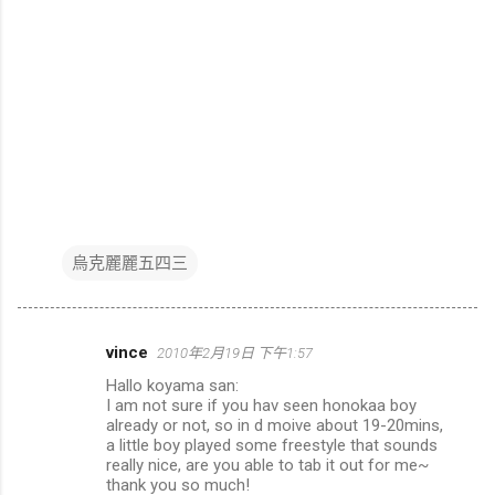
烏克麗麗五四三
vince
2010年2月19日 下午1:57
留
Hallo koyama san:
言
I am not sure if you hav seen honokaa boy
already or not, so in d moive about 19-20mins,
a little boy played some freestyle that sounds
really nice, are you able to tab it out for me~
thank you so much!