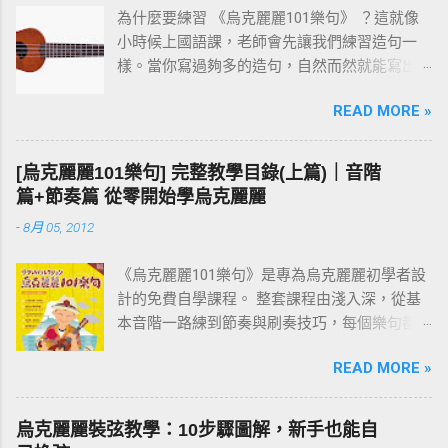
為什麼要練習 《烏克麗麗101樂句》 ？這就像
小時候上國語課，老師會先讓我們練習造句一
樣。當你寫過夠多的造句，自然而然就能寫出
一篇通順又完整的作文。 彈烏克麗麗也是同樣
READ MORE »
的道理。先把一個個小樂句彈熟，技巧和速度
都到位之後，再去按和弦、彈演奏曲，就會變
成一件輕鬆自然的事。基本功打穩，後面的路
[烏克麗麗101樂句] 完整教學目錄(上篇)｜音階
才走得快。
篇+節奏篇 從零開始學烏克麗麗
-
8月 05, 2012
《烏克麗麗101樂句》是專為烏克麗麗初學者設
計的免費自學課程。 整套課程由淺入深，從基
本音階一路練到節奏與刷奏技巧，每個樂句都
附有譜例與影片示範。練習過程中如有任何疑
READ MORE »
問，歡迎在文章下方留言討論。 建議從第一課
「001 C調基本音階」開始，依序往下練；若你
還不清楚為什麼要練樂句，請先看 〈為什麼要
烏克麗麗裝弦教學：10步驟圖解，新手也能自
練習烏克麗麗101樂句？〉 這篇。