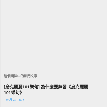
這個網誌中的熱門文章
[烏克麗麗101樂句] 為什麼要練習《烏克麗麗
101樂句》
-
12月 16, 2011