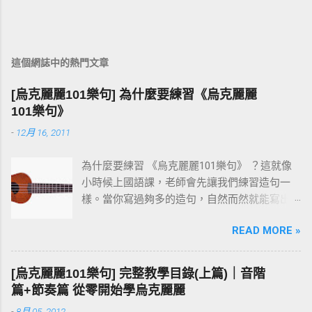
這個網誌中的熱門文章
[烏克麗麗101樂句] 為什麼要練習《烏克麗麗
101樂句》
-
12月 16, 2011
為什麼要練習 《烏克麗麗101樂句》 ？這就像
小時候上國語課，老師會先讓我們練習造句一
樣。當你寫過夠多的造句，自然而然就能寫出
一篇通順又完整的作文。 彈烏克麗麗也是同樣
READ MORE »
的道理。先把一個個小樂句彈熟，技巧和速度
都到位之後，再去按和弦、彈演奏曲，就會變
成一件輕鬆自然的事。基本功打穩，後面的路
[烏克麗麗101樂句] 完整教學目錄(上篇)｜音階
才走得快。
篇+節奏篇 從零開始學烏克麗麗
-
8月 05, 2012