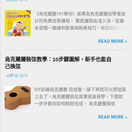
《烏克麗麗101樂句》是專為烏克麗麗初學者設
計的免費自學課程。 整套課程由淺入深，從基
本音階一路練到節奏與刷奏技巧，每個樂句都
附有譜例與影片示範。練習過程中如有任何疑
READ MORE »
問，歡迎在文章下方留言討論。 建議從第一課
「001 C調基本音階」開始，依序往下練；若你
還不清楚為什麼要練樂句，請先看 〈為什麼要
烏克麗麗裝弦教學：10步驟圖解，新手也能自
練習烏克麗麗101樂句？〉 這篇。
己換弦
-
8月 08, 2016
DIY彩繪烏克麗麗 完成後，接下來就可以把弦裝
上去了。烏克麗麗裝弦其實很容易學，下面就
一步步教你如何輕鬆完成。 烏克麗麗換弦
READ MORE »