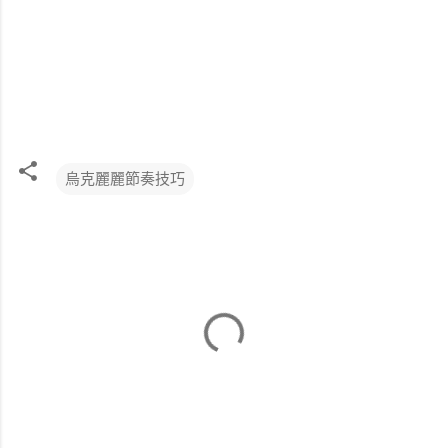
烏克麗麗節奏技巧
留
言