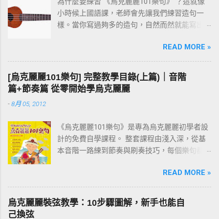
為什麼要練習 《烏克麗麗101樂句》 ？這就像
小時候上國語課，老師會先讓我們練習造句一
樣。當你寫過夠多的造句，自然而然就能寫出
一篇通順又完整的作文。 彈烏克麗麗也是同樣
READ MORE »
的道理。先把一個個小樂句彈熟，技巧和速度
都到位之後，再去按和弦、彈演奏曲，就會變
成一件輕鬆自然的事。基本功打穩，後面的路
[烏克麗麗101樂句] 完整教學目錄(上篇)｜音階
才走得快。
篇+節奏篇 從零開始學烏克麗麗
-
8月 05, 2012
《烏克麗麗101樂句》是專為烏克麗麗初學者設
計的免費自學課程。 整套課程由淺入深，從基
本音階一路練到節奏與刷奏技巧，每個樂句都
附有譜例與影片示範。練習過程中如有任何疑
READ MORE »
問，歡迎在文章下方留言討論。 建議從第一課
「001 C調基本音階」開始，依序往下練；若你
還不清楚為什麼要練樂句，請先看 〈為什麼要
烏克麗麗裝弦教學：10步驟圖解，新手也能自
練習烏克麗麗101樂句？〉 這篇。
己換弦