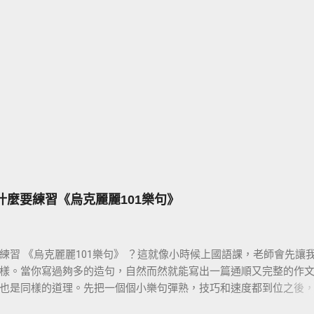
為什麼要練習《烏克麗麗101樂句》
練習 《烏克麗麗101樂句》 ？這就像小時候上國語課，老師會先讓
樣。當你寫過夠多的造句，自然而然就能寫出一篇通順又完整的作文
也是同樣的道理。先把一個個小樂句彈熟，技巧和速度都到位之後
彈演奏曲，就會變成一件輕鬆自然的事。基本功打穩，後面的路才