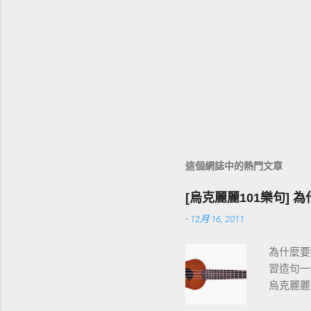
這個網誌中的熱門文章
[烏克麗麗101樂句] 
-
12月 16, 2011
為什麼要
習造句一
烏克麗麗
按和弦、