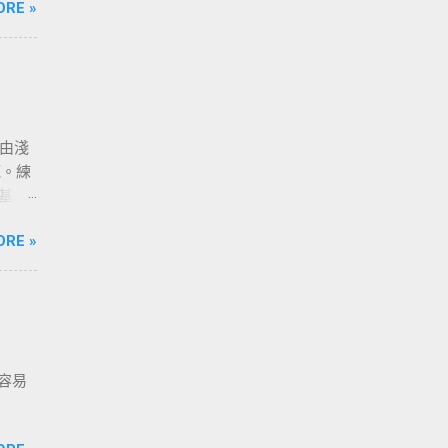
ORE »
程由淺
範。練
調基本
要練習
ORE »
容易