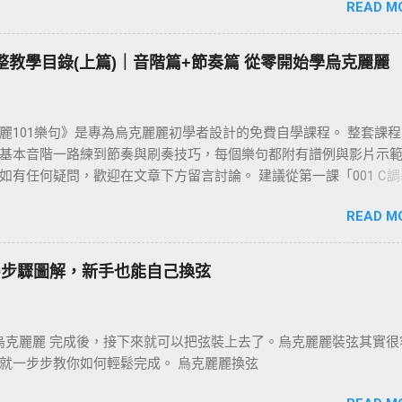
READ M
 完整教學目錄(上篇)｜音階篇+節奏篇 從零開始學烏克麗麗
麗101樂句》是專為烏克麗麗初學者設計的免費自學課程。 整套課
基本音階一路練到節奏與刷奏技巧，每個樂句都附有譜例與影片示
如有任何疑問，歡迎在文章下方留言討論。 建議從第一課「001 C
始，依序往下練；若你還不清楚為什麼要練樂句，請先看 〈為什麼
READ M
101樂句？〉 這篇。
0步驟圖解，新手也能自己換弦
繪烏克麗麗 完成後，接下來就可以把弦裝上去了。烏克麗麗裝弦其實很
就一步步教你如何輕鬆完成。 烏克麗麗換弦