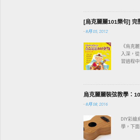
快。
[烏克麗麗101樂句]
-
8月 05, 2012
《烏克麗
入深，從
習過程中
音階」開
烏克麗麗
烏克麗麗裝弦教學：1
-
8月 08, 2016
DIY彩
學，下面