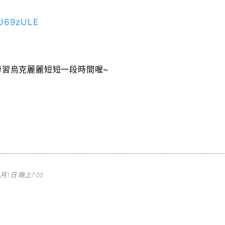
T-U69zULE
學習烏克麗麗短短一段時間喔~
7月1日 晚上7:05