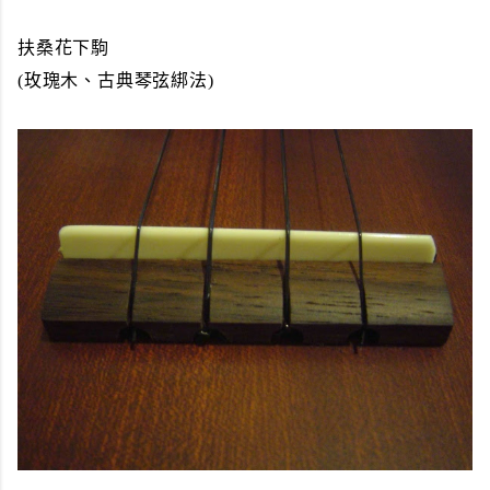
扶桑花下駒
(玫瑰木、古典琴弦綁法)