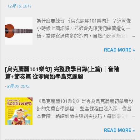
-
12月 16, 2011
為什麼要練習 《烏克麗麗101樂句》 ？這就像
小時候上國語課，老師會先讓我們練習造句一
樣。當你寫過夠多的造句，自然而然就能寫出
一篇通順又完整的作文。 彈烏克麗麗也是同樣
READ MORE »
的道理。先把一個個小樂句彈熟，技巧和速度
都到位之後，再去按和弦、彈演奏曲，就會變
成一件輕鬆自然的事。基本功打穩，後面的路
[烏克麗麗101樂句] 完整教學目錄(上篇)｜音階
才走得快。
篇+節奏篇 從零開始學烏克麗麗
-
8月 05, 2012
《烏克麗麗101樂句》是專為烏克麗麗初學者設
計的免費自學課程。 整套課程由淺入深，從基
本音階一路練到節奏與刷奏技巧，每個樂句都
附有譜例與影片示範。練習過程中如有任何疑
READ MORE »
問，歡迎在文章下方留言討論。 建議從第一課
「001 C調基本音階」開始，依序往下練；若你