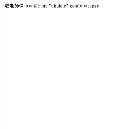
羅老師彈《while my "ukulele" gently weeps》