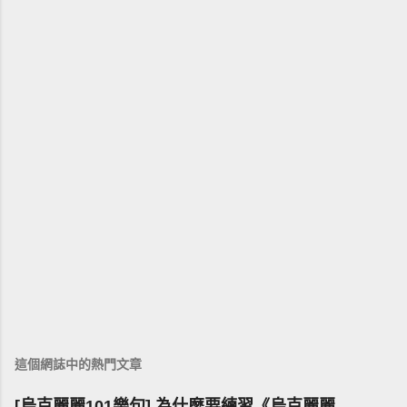
這個網誌中的熱門文章
[烏克麗麗101樂句] 為什麼要練習《烏克麗麗