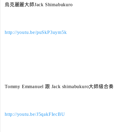
烏克麗麗大師Jack Shimabukuro
http://youtu.be/puSkP3uym5k
Tommy Emmanuel 跟 Jack shimabukuro大師級合奏
http://youtu.be/J5qakFIecBU