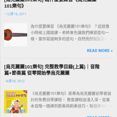
101樂句》
-
12月 16, 2011
為什麼要練習 《烏克麗麗101樂句》 ？這就像
小時候上國語課，老師會先讓我們練習造句一
樣。當你寫過夠多的造句，自然而然就能寫出
一篇通順又完整的作文。 彈烏克麗麗也是同樣
READ MORE »
的道理。先把一個個小樂句彈熟，技巧和速度
都到位之後，再去按和弦、彈演奏曲，就會變
成一件輕鬆自然的事。基本功打穩，後面的路
[烏克麗麗101樂句] 完整教學目錄(上篇)｜音階
才走得快。
篇+節奏篇 從零開始學烏克麗麗
-
8月 05, 2012
《烏克麗麗101樂句》是專為烏克麗麗初學者設
計的免費自學課程。 整套課程由淺入深，從基
本音階一路練到節奏與刷奏技巧，每個樂句都
附有譜例與影片示範。練習過程中如有任何疑