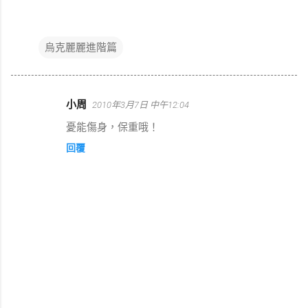
烏克麗麗進階篇
小周
2010年3月7日 中午12:04
留
憂能傷身，保重哦！
言
回覆