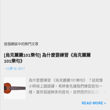
這個網誌中的熱門文章
[烏克麗麗101樂句] 為什麼要練習《烏克麗麗
101樂句》
-
12月 16, 2011
為什麼要練習 《烏克麗麗101樂句》 ？這就像
小時候上國語課，老師會先讓我們練習造句一
樣。當你寫過夠多的造句，自然而然就能寫出
一篇通順又完整的作文。 彈烏克麗麗也是同樣
READ MORE »
的道理。先把一個個小樂句彈熟，技巧和速度
都到位之後，再去按和弦、彈演奏曲，就會變