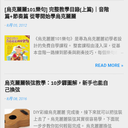
成一件輕鬆自然的事。基本功打穩，後面的路
[烏克麗麗101樂句] 完整教學目錄(上篇)｜音階
才走得快。
篇+節奏篇 從零開始學烏克麗麗
-
8月 05, 2012
《烏克麗麗101樂句》是專為烏克麗麗初學者設
計的免費自學課程。 整套課程由淺入深，從基
本音階一路練到節奏與刷奏技巧，每個樂句都
附有譜例與影片示範。練習過程中如有任何疑
READ MORE »
問，歡迎在文章下方留言討論。 建議從第一課
「001 C調基本音階」開始，依序往下練；若你
還不清楚為什麼要練樂句，請先看 〈為什麼要
烏克麗麗裝弦教學：10步驟圖解，新手也能自
練習烏克麗麗101樂句？〉 這篇。
己換弦
-
8月 08, 2016
DIY彩繪烏克麗麗 完成後，接下來就可以把弦裝
上去了。烏克麗麗裝弦其實很容易學，下面就
一步步教你如何輕鬆完成。 烏克麗麗換弦