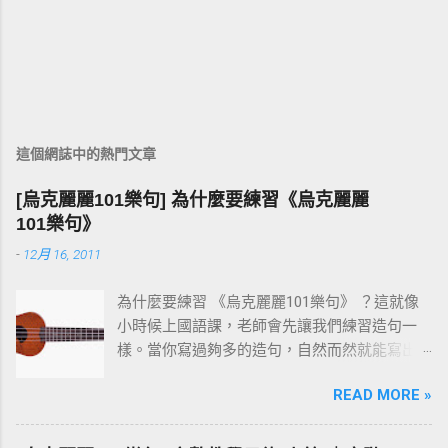
這個網誌中的熱門文章
[烏克麗麗101樂句] 為什麼要練習《烏克麗麗
101樂句》
-
12月 16, 2011
為什麼要練習 《烏克麗麗101樂句》 ？這就像
小時候上國語課，老師會先讓我們練習造句一
樣。當你寫過夠多的造句，自然而然就能寫出
一篇通順又完整的作文。 彈烏克麗麗也是同樣
READ MORE »
的道理。先把一個個小樂句彈熟，技巧和速度
都到位之後，再去按和弦、彈演奏曲，就會變
成一件輕鬆自然的事。基本功打穩，後面的路