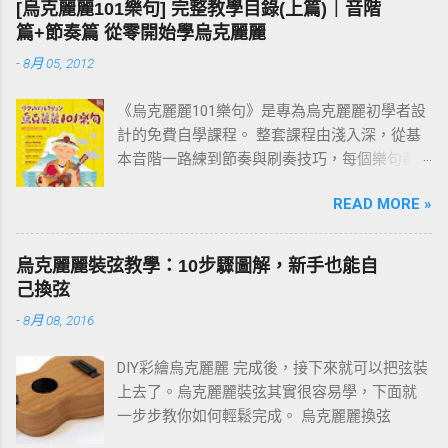
[烏克麗麗101樂句] 完整教學目錄(上篇)｜音階
才走得快。
篇+節奏篇 從零開始學烏克麗麗
-
8月 05, 2012
《烏克麗麗101樂句》是專為烏克麗麗初學者設
計的免費自學課程。 整套課程由淺入深，從基
本音階一路練到節奏與刷奏技巧，每個樂句都
附有譜例與影片示範。練習過程中如有任何疑
READ MORE »
問，歡迎在文章下方留言討論。 建議從第一課
「001 C調基本音階」開始，依序往下練；若你
還不清楚為什麼要練樂句，請先看 〈為什麼要
烏克麗麗裝弦教學：10步驟圖解，新手也能自
練習烏克麗麗101樂句？〉 這篇。
己換弦
-
8月 08, 2016
DIY彩繪烏克麗麗 完成後，接下來就可以把弦裝
上去了。烏克麗麗裝弦其實很容易學，下面就
一步步教你如何輕鬆完成。 烏克麗麗換弦