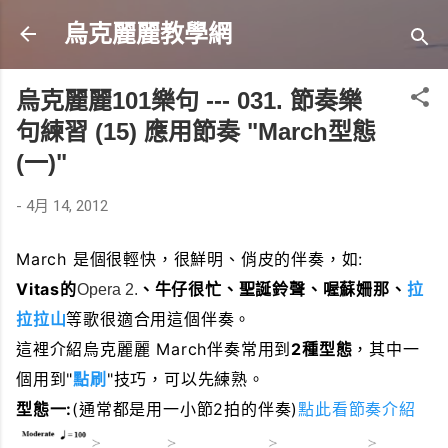
跳到主要內容
烏克麗麗教學網
烏克麗麗101樂句 --- 031. 節奏樂
句練習 (15) 應用節奏 "March型態
(一)"
-
4月 14, 2012
March 是個很輕快，很鮮明、俏皮的伴奏，如:
Vitas的
、牛仔很忙、聖誕鈴聲、喔蘇姍那、
拉
Opera 2.
拉拉山
等歌
很適合用這個伴奏。
這裡介紹烏克麗麗 March伴奏常用到
2種型態
，其中一
個用到"
點刷
"技巧，可以先練熟。
型態一:
(通常都是用一小節2拍的伴奏)
點此看節奏介紹