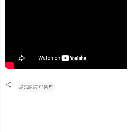
烏克麗麗101樂句
留
言