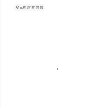
烏克麗麗101樂句
留
言