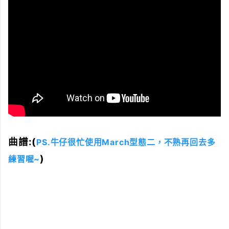
曲譜:(
PS.牛仔很忙使用March型態二，不熟再回去多
)
練習喔~