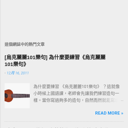
這個網誌中的熱門文章
[烏克麗麗101樂句] 為什麼要練習《烏克麗麗
101樂句》
-
12月 16, 2011
為什麼要練習 《烏克麗麗101樂句》 ？這就像
小時候上國語課，老師會先讓我們練習造句一
樣。當你寫過夠多的造句，自然而然就能寫出
一篇通順又完整的作文。 彈烏克麗麗也是同樣
READ MORE »
的道理。先把一個個小樂句彈熟，技巧和速度
都到位之後，再去按和弦、彈演奏曲，就會變
成一件輕鬆自然的事。基本功打穩，後面的路