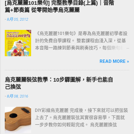
[烏克麗麗101樂句] 完整教學目錄(上篇)｜音階
才走得快。
篇+節奏篇 從零開始學烏克麗麗
-
8月 05, 2012
《烏克麗麗101樂句》是專為烏克麗麗初學者設
計的免費自學課程。 整套課程由淺入深，從基
本音階一路練到節奏與刷奏技巧，每個樂句都
附有譜例與影片示範。練習過程中如有任何疑
READ MORE »
問，歡迎在文章下方留言討論。 建議從第一課
「001 C調基本音階」開始，依序往下練；若你
還不清楚為什麼要練樂句，請先看 〈為什麼要
烏克麗麗裝弦教學：10步驟圖解，新手也能自
練習烏克麗麗101樂句？〉 這篇。
己換弦
-
8月 08, 2016
DIY彩繪烏克麗麗 完成後，接下來就可以把弦裝
上去了。烏克麗麗裝弦其實很容易學，下面就
一步步教你如何輕鬆完成。 烏克麗麗換弦