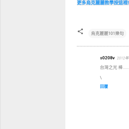
更多烏克麗麗教學按這裡!
烏克麗麗101樂句
s0208v
2012年
留
台灣之光 棒.........
言
\
回覆