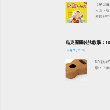
《烏克麗
入深，從
習過程中
音階」開
烏克麗麗
烏克麗麗裝弦教學：1
-
8月 08, 2016
DIY彩
學，下面