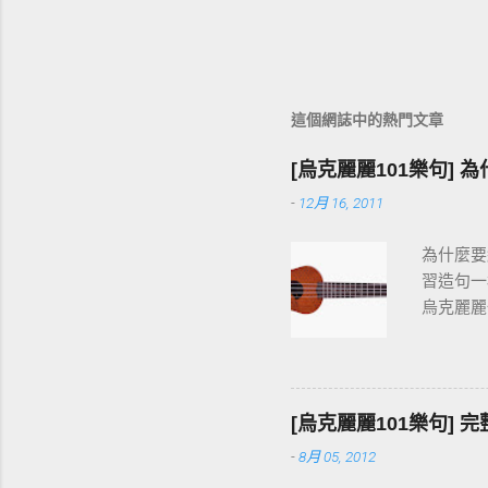
這個網誌中的熱門文章
[烏克麗麗101樂句] 
-
12月 16, 2011
為什麼要
習造句一
烏克麗麗
按和弦、
快。
[烏克麗麗101樂句]
-
8月 05, 2012