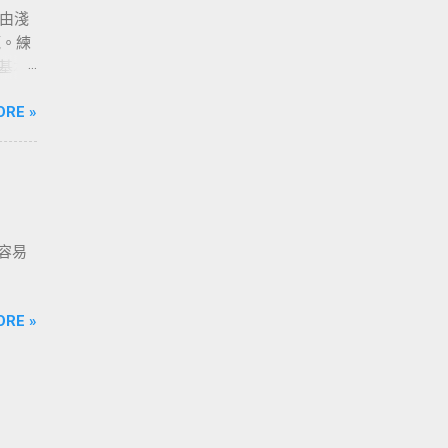
程由淺
範。練
調基本
要練習
ORE »
容易
ORE »