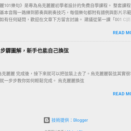
麗101樂句》是專為烏克麗麗初學者設計的免費自學課程。 整套課
基本音階一路練到節奏與刷奏技巧，每個樂句都附有譜例與影片示
如有任何疑問，歡迎在文章下方留言討論。 建議從第一課「001 C
始，依序往下練；若你還不清楚為什麼要練樂句，請先看 〈為什麼
READ M
101樂句？〉 這篇。
0步驟圖解，新手也能自己換弦
繪烏克麗麗 完成後，接下來就可以把弦裝上去了。烏克麗麗裝弦其實很
就一步步教你如何輕鬆完成。 烏克麗麗換弦
READ M
技術提供：Blogger