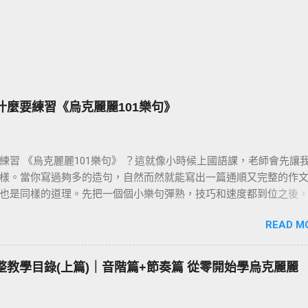
為什麼要練習《烏克麗麗101樂句》
練習 《烏克麗麗101樂句》 ？這就像小時候上國語課，老師會先讓
樣。當你寫過夠多的造句，自然而然就能寫出一篇通順又完整的作文
也是同樣的道理。先把一個個小樂句彈熟，技巧和速度都到位之後
彈演奏曲，就會變成一件輕鬆自然的事。基本功打穩，後面的路才
READ M
 完整教學目錄(上篇)｜音階篇+節奏篇 從零開始學烏克麗麗