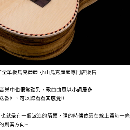
工全單板烏克麗麗 小山烏克麗麗專門店販售
蹈、音樂中也很常聽到，歌曲曲風以小調居多
迭香》，可以聽看看其感覺!!
，也就是有一個波浪的箭頭，彈的時候依續在線上讓每一
的刷奏方向~