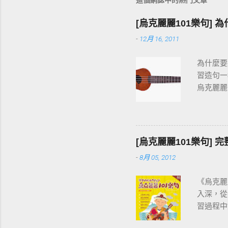
這個網誌中的熱門文章
[烏克麗麗101樂句] 
-
12月 16, 2011
為什麼要
習造句一
烏克麗麗
按和弦、
快。
[烏克麗麗101樂句]
-
8月 05, 2012
《烏克麗
入深，從
習過程中
音階」開