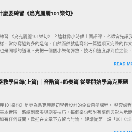
為什麼要練習《烏克麗麗101樂句》
練習 《烏克麗麗101樂句》 ？這就像小時候上國語課，老師會先讓
樣。當你寫過夠多的造句，自然而然就能寫出一篇通順又完整的作文
也是同樣的道理。先把一個個小樂句彈熟，技巧和速度都到位之後
彈演奏曲，就會變成一件輕鬆自然的事。基本功打穩，後面的路才
READ M
 完整教學目錄(上篇)｜音階篇+節奏篇 從零開始學烏克麗麗
麗101樂句》是專為烏克麗麗初學者設計的免費自學課程。 整套課
基本音階一路練到節奏與刷奏技巧，每個樂句都附有譜例與影片示
如有任何疑問，歡迎在文章下方留言討論。 建議從第一課「001 C
始，依序往下練；若你還不清楚為什麼要練樂句，請先看 〈為什麼