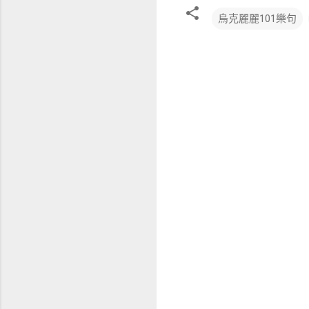
烏克麗麗101樂句
留
言