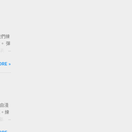
我們練
。 彈
，再去
走得
ORE »
程由淺
範。練
調基本
要練習