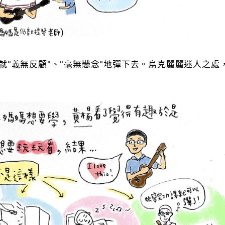
就"義無反顧"、"毫無懸念"地彈下去。烏克麗麗迷人之處