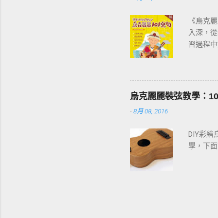
《烏克麗
入深，從
習過程中
音階」開
烏克麗麗
烏克麗麗裝弦教學：1
-
8月 08, 2016
DIY彩
學，下面