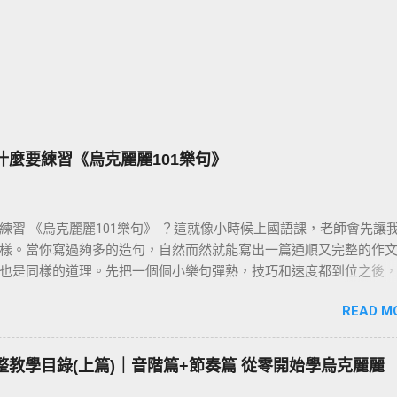
為什麼要練習《烏克麗麗101樂句》
練習 《烏克麗麗101樂句》 ？這就像小時候上國語課，老師會先讓
樣。當你寫過夠多的造句，自然而然就能寫出一篇通順又完整的作文
也是同樣的道理。先把一個個小樂句彈熟，技巧和速度都到位之後
彈演奏曲，就會變成一件輕鬆自然的事。基本功打穩，後面的路才
READ M
 完整教學目錄(上篇)｜音階篇+節奏篇 從零開始學烏克麗麗