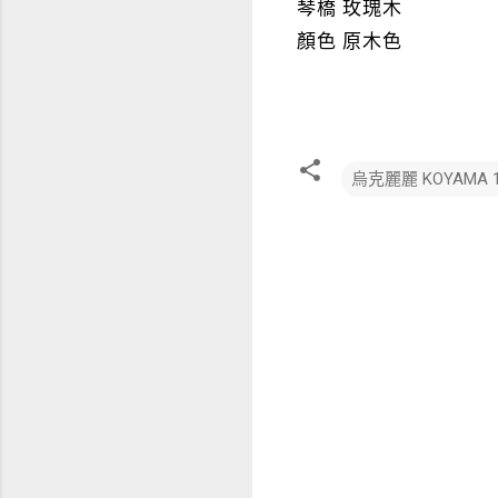
琴橋 玫瑰木
顏色 原木色
烏克麗麗 KOYAMA 
留
言