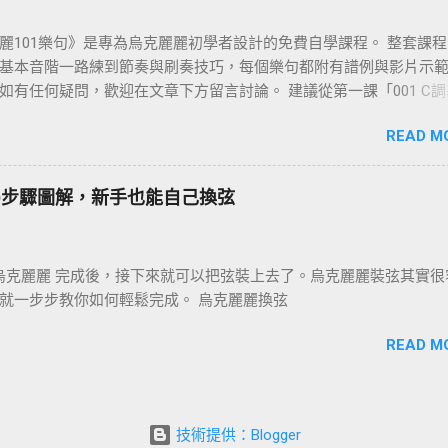
麗101樂句》是專為烏克麗麗初學者設計的免費自學課程。 整套課
基本音階一路練到節奏與刷奏技巧，每個樂句都附有譜例與影片示
如有任何疑問，歡迎在文章下方留言討論。 建議從第一課「001 C
始，依序往下練；若你還不清楚為什麼要練樂句，請先看 〈為什麼
READ M
101樂句？〉 這篇。
0步驟圖解，新手也能自己換弦
繪烏克麗麗 完成後，接下來就可以把弦裝上去了。烏克麗麗裝弦其實很
就一步步教你如何輕鬆完成。 烏克麗麗換弦
READ M
技術提供：Blogger