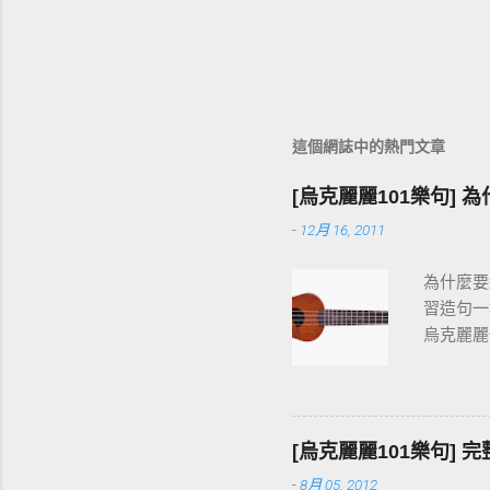
這個網誌中的熱門文章
[烏克麗麗101樂句] 
-
12月 16, 2011
為什麼要
習造句一
烏克麗麗
按和弦、
快。
[烏克麗麗101樂句]
-
8月 05, 2012