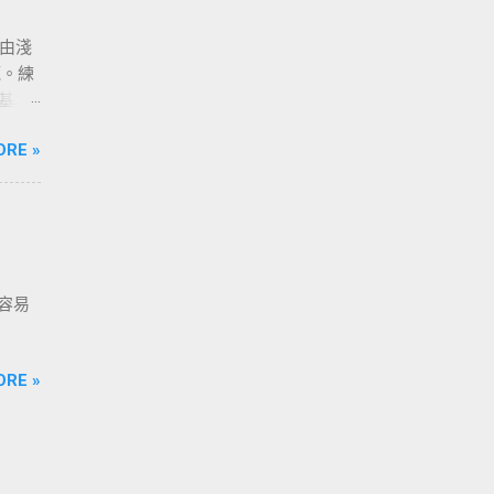
程由淺
範。練
調基本
要練習
ORE »
容易
ORE »