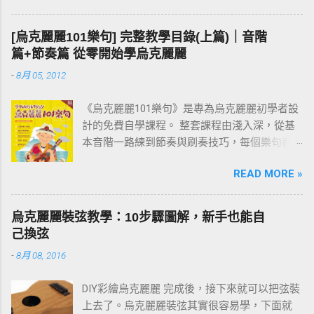
都到位之後，再去按和弦、彈演奏曲，就會變
成一件輕鬆自然的事。基本功打穩，後面的路
[烏克麗麗101樂句] 完整教學目錄(上篇)｜音階
才走得快。
篇+節奏篇 從零開始學烏克麗麗
-
8月 05, 2012
《烏克麗麗101樂句》是專為烏克麗麗初學者設
計的免費自學課程。 整套課程由淺入深，從基
本音階一路練到節奏與刷奏技巧，每個樂句都
附有譜例與影片示範。練習過程中如有任何疑
READ MORE »
問，歡迎在文章下方留言討論。 建議從第一課
「001 C調基本音階」開始，依序往下練；若你
還不清楚為什麼要練樂句，請先看 〈為什麼要
烏克麗麗裝弦教學：10步驟圖解，新手也能自
練習烏克麗麗101樂句？〉 這篇。
己換弦
-
8月 08, 2016
DIY彩繪烏克麗麗 完成後，接下來就可以把弦裝
上去了。烏克麗麗裝弦其實很容易學，下面就