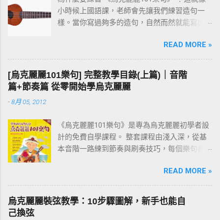
小時候上國語課，老師會先讓我們練習造句一
樣。當你寫過夠多的造句，自然而然就能寫出
一篇通順又完整的作文。 彈烏克麗麗也是同樣
READ MORE »
的道理。先把一個個小樂句彈熟，技巧和速度
都到位之後，再去按和弦、彈演奏曲，就會變
成一件輕鬆自然的事。基本功打穩，後面的路
[烏克麗麗101樂句] 完整教學目錄(上篇)｜音階
才走得快。
篇+節奏篇 從零開始學烏克麗麗
-
8月 05, 2012
《烏克麗麗101樂句》是專為烏克麗麗初學者設
計的免費自學課程。 整套課程由淺入深，從基
本音階一路練到節奏與刷奏技巧，每個樂句都
附有譜例與影片示範。練習過程中如有任何疑
READ MORE »
問，歡迎在文章下方留言討論。 建議從第一課
「001 C調基本音階」開始，依序往下練；若你
還不清楚為什麼要練樂句，請先看 〈為什麼要
烏克麗麗裝弦教學：10步驟圖解，新手也能自
練習烏克麗麗101樂句？〉 這篇。
己換弦