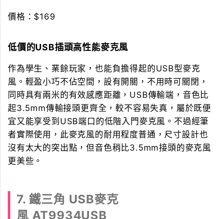
價格：$169
低價的USB插頭高性能麥克風
作為學生、業餘玩家，也能負擔得起的USB型麥克
風。輕盈小巧不佔空間，設有開關，不用時可關閉，
同時具有兩米的有效感應距離，USB傳輸端，音色比
起3.5mm傳輸接頭更齊全，較不容易失真，屬於既便
宜又能享受到USB端口的低階入門麥克風。不過經筆
者實際使用，此麥克風的耐用程度普通，尺寸設計也
沒有太大的突出點，但音色稍比3.5mm接頭的麥克風
更美些。
7. 鐵三角 USB麥克
風 AT9934USB