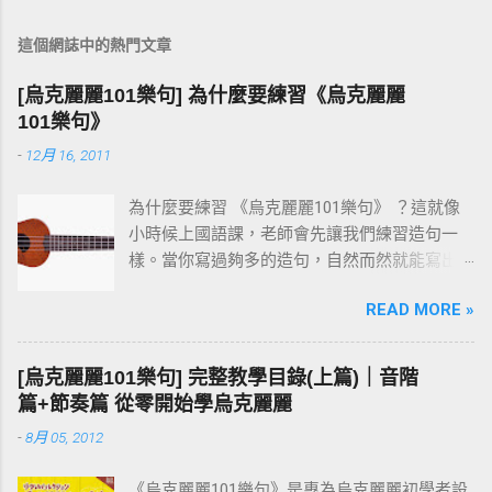
這個網誌中的熱門文章
[烏克麗麗101樂句] 為什麼要練習《烏克麗麗
101樂句》
-
12月 16, 2011
為什麼要練習 《烏克麗麗101樂句》 ？這就像
小時候上國語課，老師會先讓我們練習造句一
樣。當你寫過夠多的造句，自然而然就能寫出
一篇通順又完整的作文。 彈烏克麗麗也是同樣
READ MORE »
的道理。先把一個個小樂句彈熟，技巧和速度
都到位之後，再去按和弦、彈演奏曲，就會變
成一件輕鬆自然的事。基本功打穩，後面的路
[烏克麗麗101樂句] 完整教學目錄(上篇)｜音階
才走得快。
篇+節奏篇 從零開始學烏克麗麗
-
8月 05, 2012
《烏克麗麗101樂句》是專為烏克麗麗初學者設