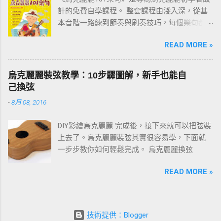
計的免費自學課程。 整套課程由淺入深，從基
本音階一路練到節奏與刷奏技巧，每個樂句都
附有譜例與影片示範。練習過程中如有任何疑
READ MORE »
問，歡迎在文章下方留言討論。 建議從第一課
「001 C調基本音階」開始，依序往下練；若你
還不清楚為什麼要練樂句，請先看 〈為什麼要
烏克麗麗裝弦教學：10步驟圖解，新手也能自
練習烏克麗麗101樂句？〉 這篇。
己換弦
-
8月 08, 2016
DIY彩繪烏克麗麗 完成後，接下來就可以把弦裝
上去了。烏克麗麗裝弦其實很容易學，下面就
一步步教你如何輕鬆完成。 烏克麗麗換弦
READ MORE »
技術提供：Blogger