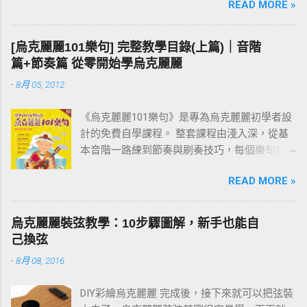
READ MORE »
的道理。先把一個個小樂句彈熟，技巧和速度
都到位之後，再去按和弦、彈演奏曲，就會變
成一件輕鬆自然的事。基本功打穩，後面的路
[烏克麗麗101樂句] 完整教學目錄(上篇)｜音階
才走得快。
篇+節奏篇 從零開始學烏克麗麗
-
8月 05, 2012
《烏克麗麗101樂句》是專為烏克麗麗初學者設
計的免費自學課程。 整套課程由淺入深，從基
本音階一路練到節奏與刷奏技巧，每個樂句都
附有譜例與影片示範。練習過程中如有任何疑
READ MORE »
問，歡迎在文章下方留言討論。 建議從第一課
「001 C調基本音階」開始，依序往下練；若你
還不清楚為什麼要練樂句，請先看 〈為什麼要
烏克麗麗裝弦教學：10步驟圖解，新手也能自
練習烏克麗麗101樂句？〉 這篇。
己換弦
-
8月 08, 2016
DIY彩繪烏克麗麗 完成後，接下來就可以把弦裝