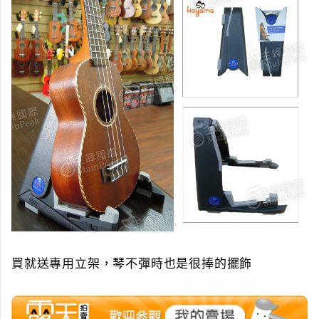
買就送專用立架，琴不彈時也是很捧的擺飾